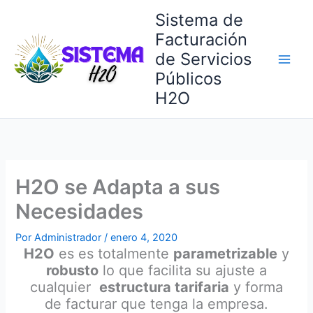
Ir
Sistema de
al
Facturación
contenido
de Servicios
Públicos
H2O
H2O se Adapta a sus
Necesidades
Por
Administrador
/
enero 4, 2020
H2O
es es totalmente
parametrizable
y
robusto
lo que facilita su ajuste a
cualquier
estructura tarifaria
y forma
de facturar que tenga la empresa.