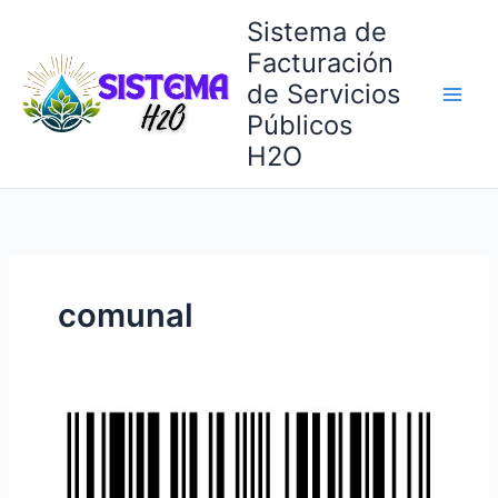
Ir
Sistema de
al
Facturación
contenido
de Servicios
Públicos
H2O
comunal
Código
de
Barras