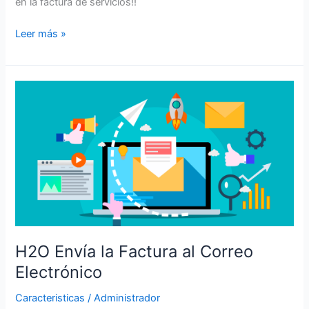
en la factura de servicios!!
Leer más »
H2O
Envía
la
Factura
al
Correo
Electrónico
H2O Envía la Factura al Correo
Electrónico
Caracteristicas
/
Administrador