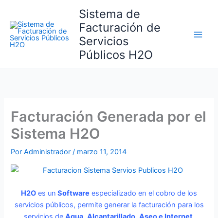
Ir
Sistema de
al
Facturación de
contenido
Servicios
Públicos H2O
Facturación Generada por el
Sistema H2O
Por
Administrador
/
marzo 11, 2014
H2O
es un
Software
especializado en el cobro de los
servicios públicos, permite generar la facturación para los
servicios de
Agua
,
Alcantarillado,
Aseo e Internet
.